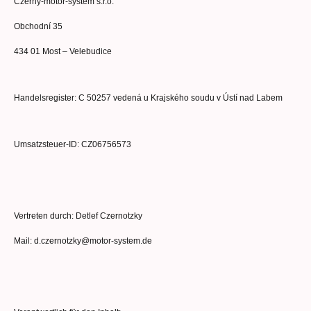
Czerny-motor-system s.r.o.
Obchodní 35
434 01 Most – Velebudice
Handelsregister: C 50257 vedená u Krajského soudu v Ústí nad Labem
Umsatzsteuer-ID: CZ06756573
Vertreten durch: Detlef Czernotzky
Mail: d.czernotzky@motor-system.de